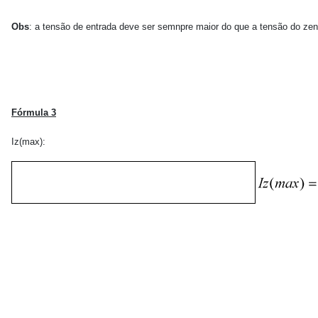
Obs
: a tensão de entrada deve ser semnpre maior do que a tensão do ze
F
órmula 3
Iz(max):