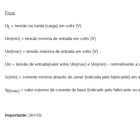
Fixos
:
U
= tensão na saída (carga) em volts (V)
L
Uin(min) = tensão mínima de entrada em volts (V)
Uin(max) = tensão máxima de entrada em volts (V)
Uin = tensão de entrada(valor entre Uin(max) e Uin(min) – normalmente a 
Iz(min) = corrente mínima através do zener (indicada pelo fabricante) em 
I
= valor máximo da corrente de base (indicado pelo fabricante ou
B(max)
Importante:
Uin>Uz