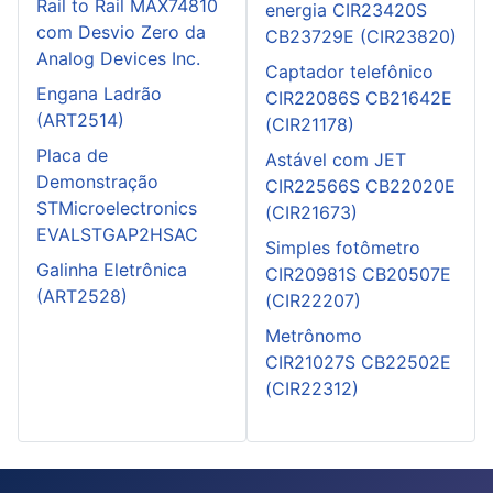
Rail to Rail MAX74810
energia CIR23420S
com Desvio Zero da
CB23729E (CIR23820)
Analog Devices Inc.
Captador telefônico
Engana Ladrão
CIR22086S CB21642E
(ART2514)
(CIR21178)
Placa de
Astável com JET
Demonstração
CIR22566S CB22020E
STMicroelectronics
(CIR21673)
EVALSTGAP2HSAC
Simples fotômetro
Galinha Eletrônica
CIR20981S CB20507E
(ART2528)
(CIR22207)
Metrônomo
CIR21027S CB22502E
(CIR22312)