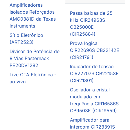
Amplificadores
Isolados Reforçados
Passa baixas de 25
AMC0381D da Texas
kHz CIR24963S
Instruments
CB25000E
(CIR25884)
Sítio Eletrônico
(ART2523)
Prova lógica
CIR22696S CB22142E
Divisor de Potência de
(CIR21791)
8 Vias Pasternack
PE20DV1282
Indicador de tensão
CIR22707S CB22153E
Live CTA Eletrônica -
(CIR21801)
ao vivo
Oscilador a cristal
modulado em
frequência CIR16586S
CB9503E (CIR19559)
Amplificador para
intercom CIR23391S