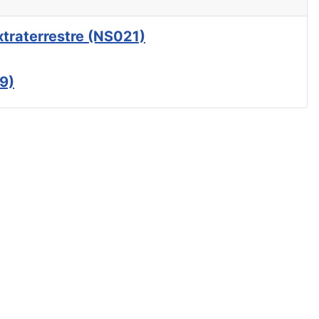
xtraterrestre (NS021)
9)