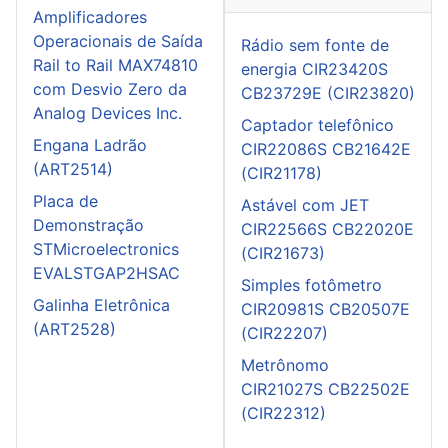
Amplificadores
Operacionais de Saída
Rádio sem fonte de
Rail to Rail MAX74810
energia CIR23420S
com Desvio Zero da
CB23729E (CIR23820)
Analog Devices Inc.
Captador telefônico
Engana Ladrão
CIR22086S CB21642E
(ART2514)
(CIR21178)
Placa de
Astável com JET
Demonstração
CIR22566S CB22020E
STMicroelectronics
(CIR21673)
EVALSTGAP2HSAC
Simples fotômetro
Galinha Eletrônica
CIR20981S CB20507E
(ART2528)
(CIR22207)
Metrônomo
CIR21027S CB22502E
(CIR22312)