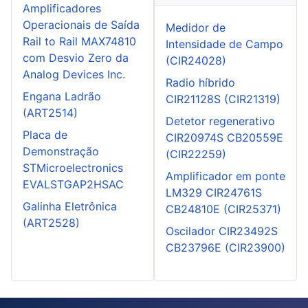
Amplificadores
Operacionais de Saída
Medidor de
Rail to Rail MAX74810
Intensidade de Campo
com Desvio Zero da
(CIR24028)
Analog Devices Inc.
Radio híbrido
Engana Ladrão
CIR21128S (CIR21319)
(ART2514)
Detetor regenerativo
Placa de
CIR20974S CB20559E
Demonstração
(CIR22259)
STMicroelectronics
Amplificador em ponte
EVALSTGAP2HSAC
LM329 CIR24761S
Galinha Eletrônica
CB24810E (CIR25371)
(ART2528)
Oscilador CIR23492S
CB23796E (CIR23900)