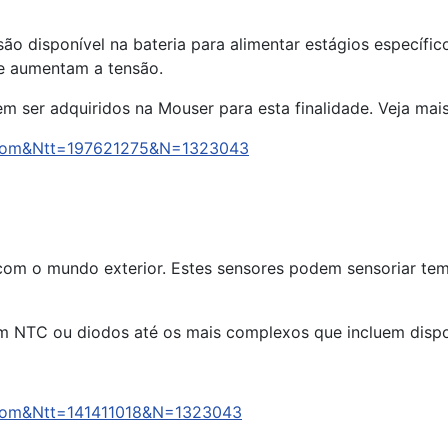
nsão disponível na bateria para alimentar estágios específ
e aumentam a tensão.
m ser adquiridos na Mouser para esta finalidade. Veja mai
arCom&Ntt=197621275&N=1323043
com o mundo exterior. Estes sensores podem sensoriar temp
om NTC ou diodos até os mais complexos que incluem disp
rCom&Ntt=141411018&N=1323043