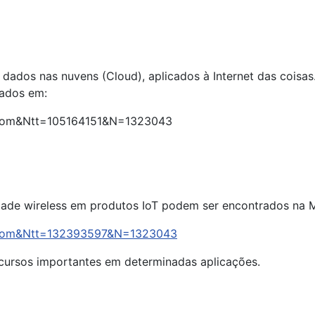
dados nas nuvens (Cloud), aplicados à Internet das coisa
sados em:
rCom&Ntt=105164151&N=1323043
dade wireless em produtos IoT podem ser encontrados na 
arCom&Ntt=132393597&N=1323043
cursos importantes em determinadas aplicações.