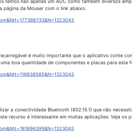
ivos temos não apenas um ADC como também diversos ampli
a página da Mouser com o link abaixo.
arCom&Ntt=177388733&N=1323043
 recarregável é muito importante que o aplicativo conte 
em uma boa quantidade de componentes e placas para esta 
arCom&Ntt=116838585&N=1323043
izar a conectividade Bluetooth (802.15.1) que não necessi
te recurso é interessante em muitas aplicações. Veja os 
arCom&Ntt=181896399&N=1323043