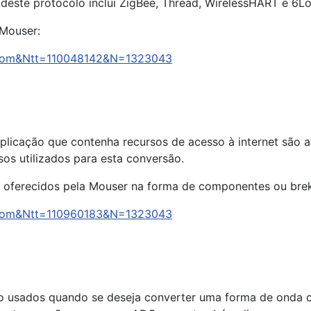
 deste protocolo inclui ZigBee, Thread, WirelessHART e 6
Mouser:
arCom&Ntt=110048142&N=1323043
licação que contenha recursos de acesso à internet são a
os utilizados para esta conversão.
es oferecidos pela Mouser na forma de componentes ou bre
arCom&Ntt=110960183&N=1323043
são usados quando se deseja converter uma forma de onda