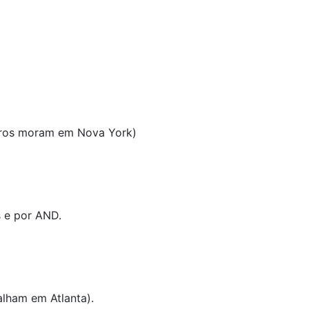
iros moram em Nova York)
s e por AND.
alham em Atlanta).