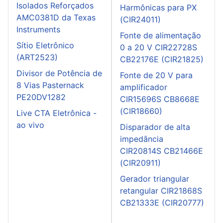
Isolados Reforçados
Harmônicas para PX
AMC0381D da Texas
(CIR24011)
Instruments
Fonte de alimentação
Sítio Eletrônico
0 a 20 V CIR22728S
(ART2523)
CB22176E (CIR21825)
Divisor de Potência de
Fonte de 20 V para
8 Vias Pasternack
amplificador
PE20DV1282
CIR15696S CB8668E
(CIR18660)
Live CTA Eletrônica -
ao vivo
Disparador de alta
impedância
CIR20814S CB21466E
(CIR20911)
Gerador triangular
retangular CIR21868S
CB21333E (CIR20777)