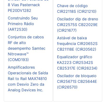
8 Vias Pasternack
Chave de código
PE20DV1282
CIR22118S (CIR21210)
Construindo Seu
Oscilador dip de dreno
Primeiro Rádio
CIR22575S CB22029E
(ART2530)
(CIR21677)
Conjuntos de cabos
Astável de baixa
RF de alto
frequência CIR20652S
desempenho Samtec
CB21118E (CIR20562)
Nitrowave™
Equalizador gráfico
(COMD193)
KA2223 CIR25342S
Amplificadores
CB25317E (CIR26234)
Operacionais de Saída
Oscilador de bloqueio
Rail to Rail MAX74810
CIR25671S CB25644E
com Desvio Zero da
(CIR26570)
Analog Devices Inc.