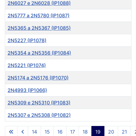
Título
2N6027 e 2N6028 (IP1088)
2N5777 a 2N5780 (IP1087)
2N5365 a 2N5367 (IP1085)
2N5227 (IP1078)
2N5354 a 2N5356 (IP1084)
2N5221 (IP1074)
2N5174 a 2N5176 (IP1070)
2N4993 (IP1066)
2N5309 e 2N5310 (IP1083)
2N5307 e 2N5308 (IP1082)
Artigos
14
15
16
17
18
19
20
21
Página 19 de 38