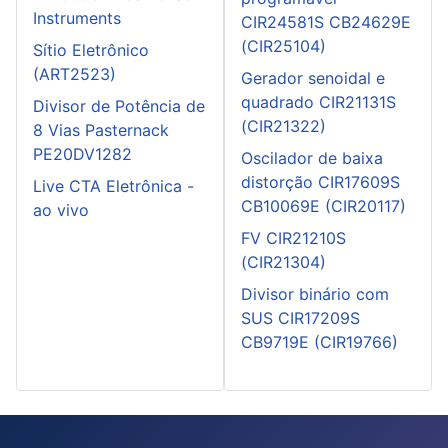
Instruments
CIR24581S CB24629E
(CIR25104)
Sítio Eletrônico
(ART2523)
Gerador senoidal e
quadrado CIR21131S
Divisor de Potência de
(CIR21322)
8 Vias Pasternack
PE20DV1282
Oscilador de baixa
distorção CIR17609S
Live CTA Eletrônica -
CB10069E (CIR20117)
ao vivo
FV CIR21210S
(CIR21304)
Divisor binário com
SUS CIR17209S
CB9719E (CIR19766)