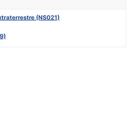
xtraterrestre (NS021)
9)