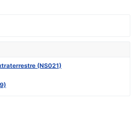
xtraterrestre (NS021)
9)