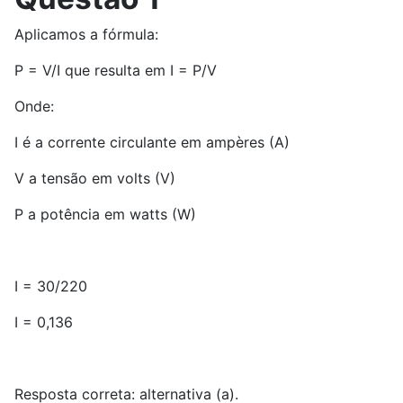
Aplicamos a fórmula:
P = V/I que resulta em I = P/V
Onde:
I é a corrente circulante em ampères (A)
V a tensão em volts (V)
P a potência em watts (W)
I = 30/220
I = 0,136
Resposta correta: alternativa (a).