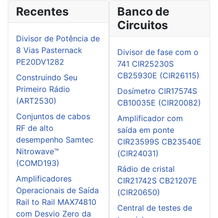
Recentes
Banco de
Circuitos
Divisor de Potência de
8 Vias Pasternack
Divisor de fase com o
PE20DV1282
741 CIR25230S
CB25930E (CIR26115)
Construindo Seu
Primeiro Rádio
Dosímetro CIR17574S
(ART2530)
CB10035E (CIR20082)
Conjuntos de cabos
Amplificador com
RF de alto
saída em ponte
desempenho Samtec
CIR23599S CB23540E
Nitrowave™
(CIR24031)
(COMD193)
Rádio de cristal
Amplificadores
CIR21742S CB21207E
Operacionais de Saída
(CIR20650)
Rail to Rail MAX74810
Central de testes de
com Desvio Zero da