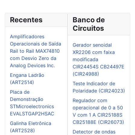
Recentes
Banco de
Circuitos
Amplificadores
Operacionais de Saída
Gerador senoidal
Rail to Rail MAX74810
XR2206 com faixa
com Desvio Zero da
modificada
Analog Devices Inc.
CIR24454S CB24497E
(CIR24988)
Engana Ladrão
(ART2514)
Teste Indicador de
Polaridade (CIR24023)
Placa de
Demonstração
Regulador com
STMicroelectronics
operacional de 0 a 50
EVALSTGAP2HSAC
V com 1 A CIR25188S
CB25188E (CIR26073)
Galinha Eletrônica
(ART2528)
Detector de ondas