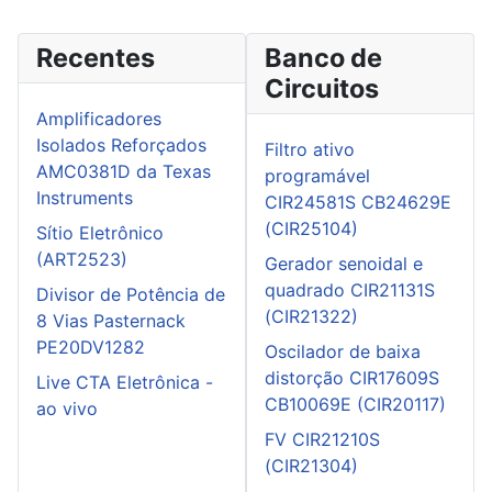
Recentes
Banco de
Circuitos
Amplificadores
Isolados Reforçados
Filtro ativo
AMC0381D da Texas
programável
Instruments
CIR24581S CB24629E
(CIR25104)
Sítio Eletrônico
(ART2523)
Gerador senoidal e
quadrado CIR21131S
Divisor de Potência de
(CIR21322)
8 Vias Pasternack
PE20DV1282
Oscilador de baixa
distorção CIR17609S
Live CTA Eletrônica -
CB10069E (CIR20117)
ao vivo
FV CIR21210S
(CIR21304)