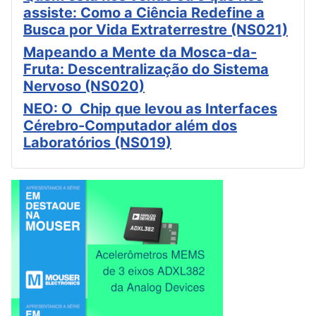
assiste: Como a Ciência Redefine a
Busca por Vida Extraterrestre (NS021)
Mapeando a Mente da Mosca-da-
Fruta: Descentralização do Sistema
Nervoso (NS020)
NEO: O Chip que levou as Interfaces
Cérebro-Computador além dos
Laboratórios (NS019)