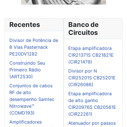
Recentes
Banco de
Circuitos
Divisor de Potência de
8 Vias Pasternack
Etapa amplificadora
PE20DV1282
CIR21371S CB21821E
(CIR21479)
Construindo Seu
Primeiro Rádio
Divisor por N
(ART2530)
CIR25201S CB25201E
(CIR26086)
Conjuntos de cabos
RF de alto
Etapa amplificadora
desempenho Samtec
de alto ganho
Nitrowave™
CIR20976S CB20561E
(COMD193)
(CIR22261)
Amplificadores
Atenuador por passos