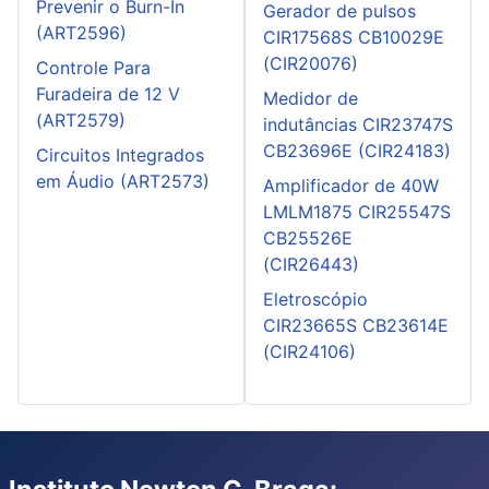
Prevenir o Burn-In
Gerador de pulsos
(ART2596)
CIR17568S CB10029E
(CIR20076)
Controle Para
Furadeira de 12 V
Medidor de
(ART2579)
indutâncias CIR23747S
CB23696E (CIR24183)
Circuitos Integrados
em Áudio (ART2573)
Amplificador de 40W
LMLM1875 CIR25547S
CB25526E
(CIR26443)
Eletroscópio
CIR23665S CB23614E
(CIR24106)