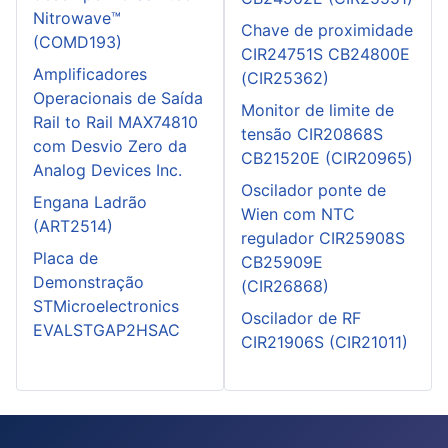
Nitrowave™
Chave de proximidade
(COMD193)
CIR24751S CB24800E
Amplificadores
(CIR25362)
Operacionais de Saída
Monitor de limite de
Rail to Rail MAX74810
tensão CIR20868S
com Desvio Zero da
CB21520E (CIR20965)
Analog Devices Inc.
Oscilador ponte de
Engana Ladrão
Wien com NTC
(ART2514)
regulador CIR25908S
Placa de
CB25909E
Demonstração
(CIR26868)
STMicroelectronics
Oscilador de RF
EVALSTGAP2HSAC
CIR21906S (CIR21011)