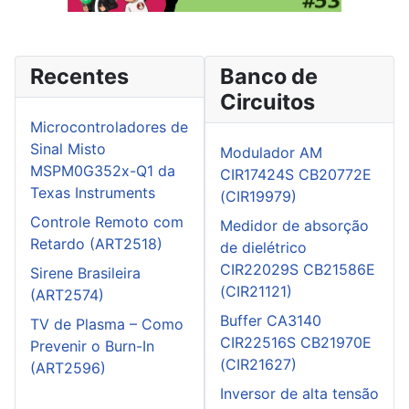
Recentes
Banco de
Circuitos
Microcontroladores de
Sinal Misto
Modulador AM
MSPM0G352x-Q1 da
CIR17424S CB20772E
Texas Instruments
(CIR19979)
Controle Remoto com
Medidor de absorção
Retardo (ART2518)
de dielétrico
CIR22029S CB21586E
Sirene Brasileira
(CIR21121)
(ART2574)
Buffer CA3140
TV de Plasma – Como
CIR22516S CB21970E
Prevenir o Burn-In
(CIR21627)
(ART2596)
Inversor de alta tensão