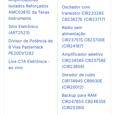
Isolados Reforçados
Oscilador com
AMC0381D da Texas
transistor CIR23328S
Instruments
CB23627E (CIR23717)
Sítio Eletrônico
Rádio sem
(ART2523)
alimentação
CIR23751S CB23700E
Divisor de Potência de
(CIR24187)
8 Vias Pasternack
PE20DV1282
Amplificador seletivo
CIR23458S CB23756E
Live CTA Eletrônica -
(CIR23856)
ao vivo
Gerador de ruído
CIR17494S CB9930E
(CIR20012)
Backup para RAM
CIR24785S CB24835E
(CIR25390)