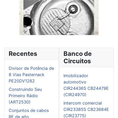
Recentes
Banco de
Circuitos
Divisor de Potência de
8 Vias Pasternack
Imobilizador
PE20DV1282
automotivo
CIR24436S CB24479E
Construindo Seu
(CIR24970)
Primeiro Rádio
(ART2530)
Intercom comercial
CIR23385S CB23684E
Conjuntos de cabos
(CIR23775)
RF de alto