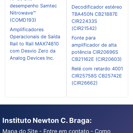
desempenho Samtec
Decodificador estéreo
Nitrowave™
TBA450N CB21887E
(COMD193)
CIR22433S
(CIR21542)
Amplificadores
Operacionais de Saída
Fonte para
Rail to Rail MAX74810
amplificador de alta
com Desvio Zero da
potência CIR20696S
Analog Devices Inc.
CB21162E (CIR20603)
Relé com retardo 4001
CIR25758S CB25742E
(CIR26662)
Instituto Newton C. Braga:
Mapa do Site
-
Entre em contato
-
Como