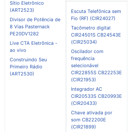
Sítio Eletrônico
(ART2523)
Escuta Telefônica sem
Fio (RF) (CIR24027)
Divisor de Potência de
8 Vias Pasternack
Tacômetro digital
PE20DV1282
CIR24501S CB24543E
(CIR25034)
Live CTA Eletrônica -
ao vivo
Oscilador com
frequência
Construindo Seu
selecionável
Primeiro Rádio
CIR22855S CB22253E
(ART2530)
(CIR21953)
Integrador AC
CIR20533S CB20993E
(CIR20433)
Chave ativada por
som CB22200E
(CIR21899)