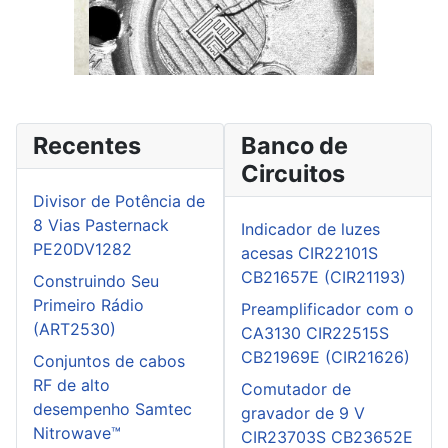
Recentes
Banco de
Circuitos
Divisor de Potência de
8 Vias Pasternack
Indicador de luzes
PE20DV1282
acesas CIR22101S
CB21657E (CIR21193)
Construindo Seu
Primeiro Rádio
Preamplificador com o
(ART2530)
CA3130 CIR22515S
CB21969E (CIR21626)
Conjuntos de cabos
RF de alto
Comutador de
desempenho Samtec
gravador de 9 V
Nitrowave™
CIR23703S CB23652E