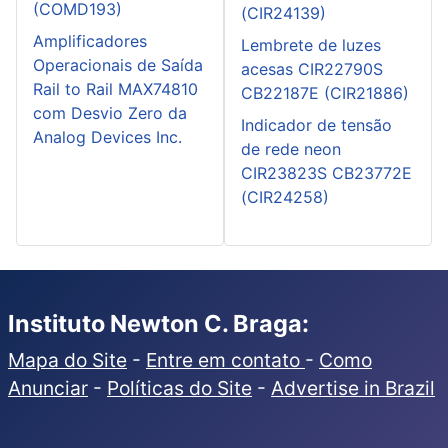
(COMD193)
(CIR24139)
Amplificadores
Lembrete de luzes
Operacionais de Saída
acesas CIR22790S
Rail to Rail MAX74810
CB22187E (CIR21886)
com Desvio Zero da
Indicador de tensão
Analog Devices Inc.
de rede neon
CIR23823S CB23772E
(CIR24258)
Instituto Newton C. Braga:
Mapa do Site
-
Entre em contato
-
Como
Anunciar
-
Políticas do Site
-
Advertise in Brazil