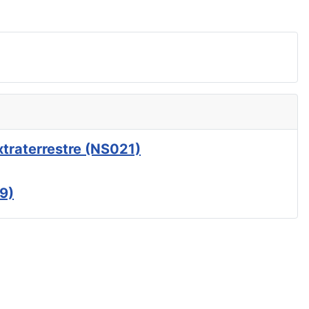
xtraterrestre (NS021)
9)