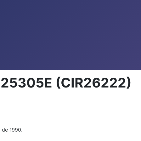
B25305E (CIR26222)
l de 1990.