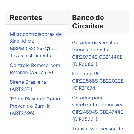
Recentes
Banco de
Circuitos
Microcontroladores de
Sinal Misto
Gerador universal de
MSPM0G352x-Q1 da
formas de onda
Texas Instruments
CIR20794S CB21446E
(CIR20891)
Controle Remoto com
Retardo (ART2518)
Etapa de RF
CIR22568S CB22022E
Sirene Brasileira
(CIR21674)
(ART2574)
Gerador para
TV de Plasma – Como
sintetizador de música
Prevenir o Burn-In
CIR24694S CB24744E
(ART2596)
(CIR25221)
Transmissor sensor de