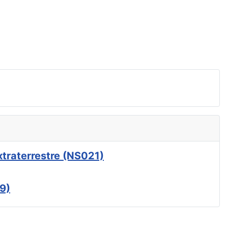
xtraterrestre (NS021)
9)