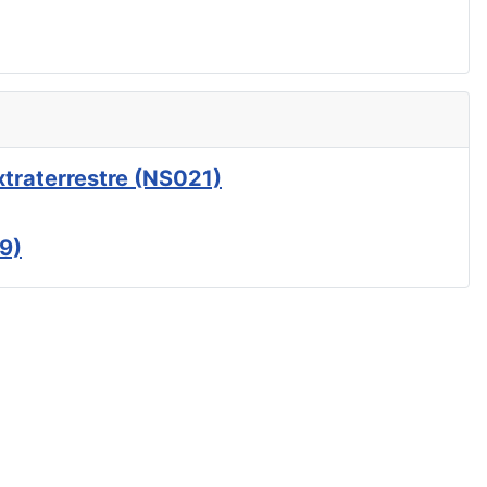
xtraterrestre (NS021)
9)