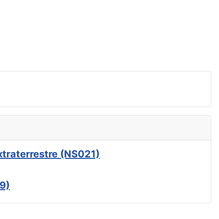
xtraterrestre (NS021)
9)