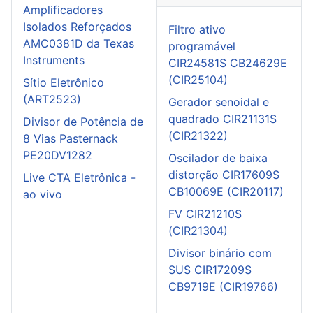
Amplificadores
Isolados Reforçados
Filtro ativo
AMC0381D da Texas
programável
Instruments
CIR24581S CB24629E
(CIR25104)
Sítio Eletrônico
(ART2523)
Gerador senoidal e
quadrado CIR21131S
Divisor de Potência de
(CIR21322)
8 Vias Pasternack
PE20DV1282
Oscilador de baixa
distorção CIR17609S
Live CTA Eletrônica -
CB10069E (CIR20117)
ao vivo
FV CIR21210S
(CIR21304)
Divisor binário com
SUS CIR17209S
CB9719E (CIR19766)