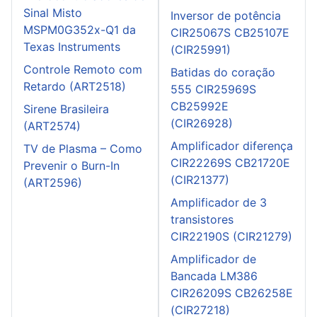
Sinal Misto
Inversor de potência
MSPM0G352x-Q1 da
CIR25067S CB25107E
Texas Instruments
(CIR25991)
Controle Remoto com
Batidas do coração
Retardo (ART2518)
555 CIR25969S
CB25992E
Sirene Brasileira
(CIR26928)
(ART2574)
Amplificador diferença
TV de Plasma – Como
CIR22269S CB21720E
Prevenir o Burn-In
(CIR21377)
(ART2596)
Amplificador de 3
transistores
CIR22190S (CIR21279)
Amplificador de
Bancada LM386
CIR26209S CB26258E
(CIR27218)