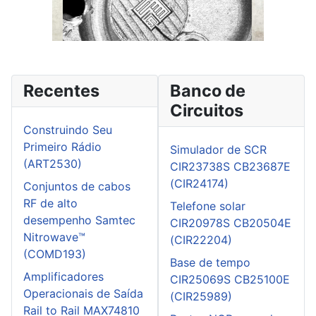
Recentes
Banco de
Circuitos
Construindo Seu
Primeiro Rádio
Simulador de SCR
(ART2530)
CIR23738S CB23687E
(CIR24174)
Conjuntos de cabos
RF de alto
Telefone solar
desempenho Samtec
CIR20978S CB20504E
Nitrowave™
(CIR22204)
(COMD193)
Base de tempo
Amplificadores
CIR25069S CB25100E
Operacionais de Saída
(CIR25989)
Rail to Rail MAX74810