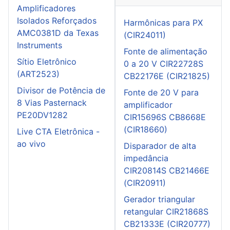
Amplificadores
Isolados Reforçados
Harmônicas para PX
AMC0381D da Texas
(CIR24011)
Instruments
Fonte de alimentação
Sítio Eletrônico
0 a 20 V CIR22728S
(ART2523)
CB22176E (CIR21825)
Divisor de Potência de
Fonte de 20 V para
8 Vias Pasternack
amplificador
PE20DV1282
CIR15696S CB8668E
(CIR18660)
Live CTA Eletrônica -
ao vivo
Disparador de alta
impedância
CIR20814S CB21466E
(CIR20911)
Gerador triangular
retangular CIR21868S
CB21333E (CIR20777)