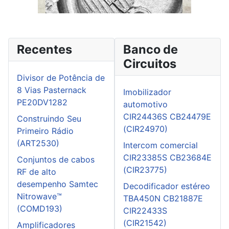
Recentes
Banco de
Circuitos
Divisor de Potência de
8 Vias Pasternack
Imobilizador
PE20DV1282
automotivo
CIR24436S CB24479E
Construindo Seu
(CIR24970)
Primeiro Rádio
(ART2530)
Intercom comercial
CIR23385S CB23684E
Conjuntos de cabos
(CIR23775)
RF de alto
desempenho Samtec
Decodificador estéreo
Nitrowave™
TBA450N CB21887E
(COMD193)
CIR22433S
(CIR21542)
Amplificadores