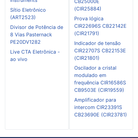
Instruments
CB25000E
(CIR25884)
Sítio Eletrônico
(ART2523)
Prova lógica
CIR22696S CB22142E
Divisor de Potência de
(CIR21791)
8 Vias Pasternack
PE20DV1282
Indicador de tensão
CIR22707S CB22153E
Live CTA Eletrônica -
(CIR21801)
ao vivo
Oscilador a cristal
modulado em
frequência CIR16586S
CB9503E (CIR19559)
Amplificador para
intercom CIR23391S
CB23690E (CIR23781)