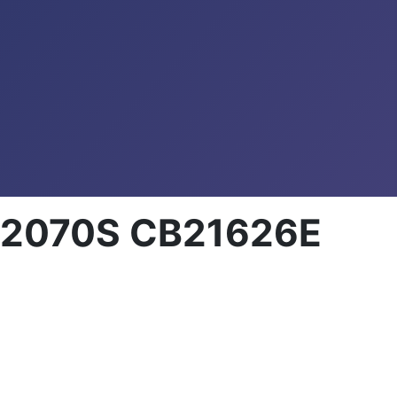
IR22070S CB21626E