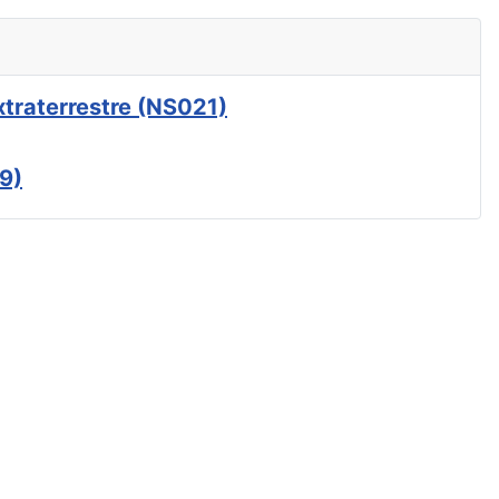
xtraterrestre (NS021)
9)