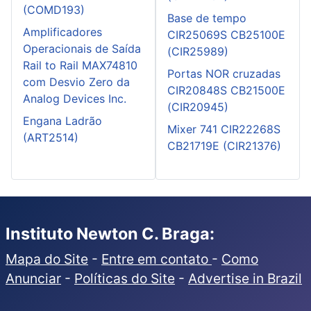
(COMD193)
Base de tempo
Amplificadores
CIR25069S CB25100E
Operacionais de Saída
(CIR25989)
Rail to Rail MAX74810
Portas NOR cruzadas
com Desvio Zero da
CIR20848S CB21500E
Analog Devices Inc.
(CIR20945)
Engana Ladrão
Mixer 741 CIR22268S
(ART2514)
CB21719E (CIR21376)
Instituto Newton C. Braga:
Mapa do Site
-
Entre em contato
-
Como
Anunciar
-
Políticas do Site
-
Advertise in Brazil