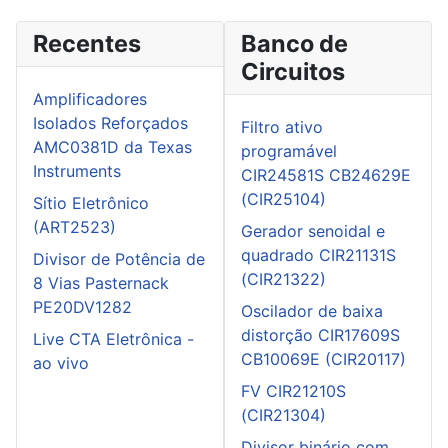
Recentes
Banco de
Circuitos
Amplificadores
Isolados Reforçados
Filtro ativo
AMC0381D da Texas
programável
Instruments
CIR24581S CB24629E
(CIR25104)
Sítio Eletrônico
(ART2523)
Gerador senoidal e
quadrado CIR21131S
Divisor de Potência de
(CIR21322)
8 Vias Pasternack
PE20DV1282
Oscilador de baixa
distorção CIR17609S
Live CTA Eletrônica -
CB10069E (CIR20117)
ao vivo
FV CIR21210S
(CIR21304)
Divisor binário com