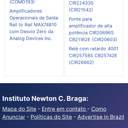
(COMD193)
CIR22433S
(CIR21542)
Amplificadores
Operacionais de Saída
Fonte para
Rail to Rail MAX74810
amplificador de alta
com Desvio Zero da
potência CIR20696S
Analog Devices Inc.
CB21162E (CIR20603)
Relé com retardo 4001
CIR25758S CB25742E
(CIR26662)
Instituto Newton C. Braga:
Mapa do Site
-
Entre em contato
-
Como
Anunciar
-
Políticas do Site
-
Advertise in Brazil