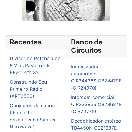
Recentes
Banco de
Circuitos
Divisor de Potência de
8 Vias Pasternack
Imobilizador
PE20DV1282
automotivo
CIR24436S CB24479E
Construindo Seu
(CIR24970)
Primeiro Rádio
(ART2530)
Intercom comercial
CIR23385S CB23684E
Conjuntos de cabos
(CIR23775)
RF de alto
desempenho Samtec
Decodificador estéreo
Nitrowave™
TBA450N CB21887E