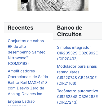
Recentes
Banco de
Circuitos
Conjuntos de cabos
RF de alto
Simples integrador
desempenho Samtec
CIR20532S CB20992E
Nitrowave™
(CIR20432)
(COMD193)
Modulador para sinais
Amplificadores
retangulares
Operacionais de Saída
CIR22074S CB21630E
Rail to Rail MAX74810
(CIR21166)
com Desvio Zero da
Tacômetro automotivo
Analog Devices Inc.
CIR26234S CB26283E
Engana Ladrão
(CIR27243)