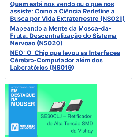
Quem está nos vendo ou o que nos
assiste: Como a Ciência Redefine a
Busca por Vida Extraterrestre (NS021)
Mapeando a Mente da Mosca-da-
Fruta: Descentralização do Sistema
Nervoso (NS020)
NEO: O Chip que levou as Interfaces
Cérebro-Computador além dos
Laboratórios (NS019)