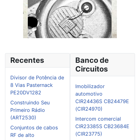
Recentes
Banco de
Circuitos
Divisor de Potência de
8 Vias Pasternack
Imobilizador
PE20DV1282
automotivo
CIR24436S CB24479E
Construindo Seu
(CIR24970)
Primeiro Rádio
(ART2530)
Intercom comercial
CIR23385S CB23684E
Conjuntos de cabos
(CIR23775)
RF de alto