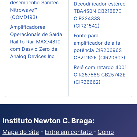
desempenho Samtec
Decodificador estéreo
Nitrowave™
TBA450N CB21887E
(COMD193)
CIR22433S
(CIR21542)
Amplificadores
Operacionais de Saída
Fonte para
Rail to Rail MAX74810
amplificador de alta
com Desvio Zero da
potência CIR20696S
Analog Devices Inc.
CB21162E (CIR20603)
Relé com retardo 4001
CIR25758S CB25742E
(CIR26662)
Instituto Newton C. Braga:
Mapa do Site
-
Entre em contato
-
Como