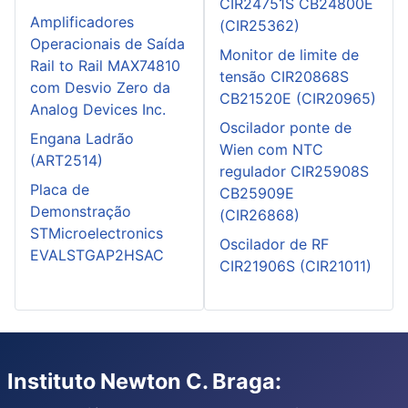
CIR24751S CB24800E
Amplificadores
(CIR25362)
Operacionais de Saída
Monitor de limite de
Rail to Rail MAX74810
tensão CIR20868S
com Desvio Zero da
CB21520E (CIR20965)
Analog Devices Inc.
Oscilador ponte de
Engana Ladrão
Wien com NTC
(ART2514)
regulador CIR25908S
Placa de
CB25909E
Demonstração
(CIR26868)
STMicroelectronics
Oscilador de RF
EVALSTGAP2HSAC
CIR21906S (CIR21011)
Instituto Newton C. Braga: