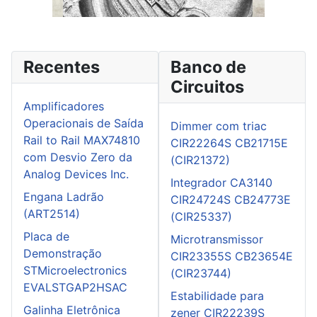
Recentes
Banco de
Circuitos
Amplificadores
Operacionais de Saída
Dimmer com triac
Rail to Rail MAX74810
CIR22264S CB21715E
com Desvio Zero da
(CIR21372)
Analog Devices Inc.
Integrador CA3140
Engana Ladrão
CIR24724S CB24773E
(ART2514)
(CIR25337)
Placa de
Microtransmissor
Demonstração
CIR23355S CB23654E
STMicroelectronics
(CIR23744)
EVALSTGAP2HSAC
Estabilidade para
Galinha Eletrônica
zener CIR22239S