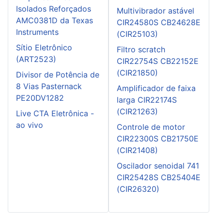
Isolados Reforçados
Multivibrador astável
AMC0381D da Texas
CIR24580S CB24628E
Instruments
(CIR25103)
Sítio Eletrônico
Filtro scratch
(ART2523)
CIR22754S CB22152E
(CIR21850)
Divisor de Potência de
8 Vias Pasternack
Amplificador de faixa
PE20DV1282
larga CIR22174S
(CIR21263)
Live CTA Eletrônica -
ao vivo
Controle de motor
CIR22300S CB21750E
(CIR21408)
Oscilador senoidal 741
CIR25428S CB25404E
(CIR26320)