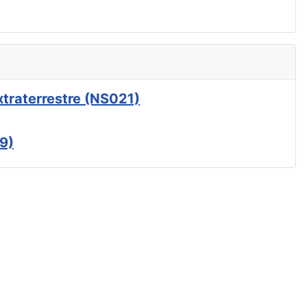
xtraterrestre (NS021)
9)