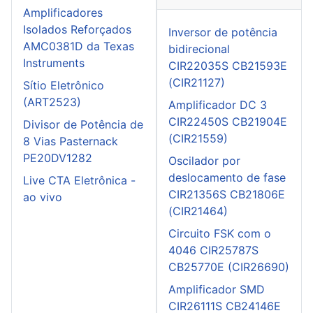
Amplificadores
Isolados Reforçados
Inversor de potência
AMC0381D da Texas
bidirecional
Instruments
CIR22035S CB21593E
(CIR21127)
Sítio Eletrônico
(ART2523)
Amplificador DC 3
CIR22450S CB21904E
Divisor de Potência de
(CIR21559)
8 Vias Pasternack
PE20DV1282
Oscilador por
deslocamento de fase
Live CTA Eletrônica -
CIR21356S CB21806E
ao vivo
(CIR21464)
Circuito FSK com o
4046 CIR25787S
CB25770E (CIR26690)
Amplificador SMD
CIR26111S CB24146E