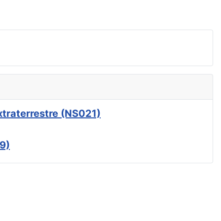
xtraterrestre (NS021)
9)