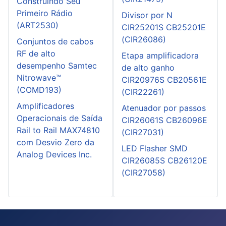
Construindo Seu
Primeiro Rádio
Divisor por N
(ART2530)
CIR25201S CB25201E
(CIR26086)
Conjuntos de cabos
RF de alto
Etapa amplificadora
desempenho Samtec
de alto ganho
Nitrowave™
CIR20976S CB20561E
(COMD193)
(CIR22261)
Amplificadores
Atenuador por passos
Operacionais de Saída
CIR26061S CB26096E
Rail to Rail MAX74810
(CIR27031)
com Desvio Zero da
LED Flasher SMD
Analog Devices Inc.
CIR26085S CB26120E
(CIR27058)